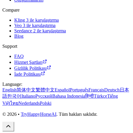
Compare
Kling 3 ile karşılaştırma
Veo 3 ile karşılaştırma
Seedance 2 ile karşılaştırma
Blog
Support
FAQ
Hizmet Şartları
Gizlilik Politikası
İade Politikası
Language
:
English
简体中文
繁體中文
Español
Português
Français
Deutsch
日本
語
한국어
Italiano
Русский
Bahasa Indonesia
हिन्दी
Türkçe
Tiếng
Việt
ไทย
Nederlands
Polski
©
2026
•
TryHappyHorseAI
.
Tüm hakları saklıdır.