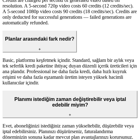
Credits are charged per second of generated video based on
resolution. A 5-second 720p video costs 60 credits (12 credits/sec).
A 5-second 1080p video costs 90 credits (18 credits/sec). Credits are
only deducted for successful generations — failed generations are
automatically refunded.
Planlar arasındaki fark nedir?
+
Basic, platformu keşfetmek içindir. Standard, sağlam bir aylık veya
tek seferlik kredi paketine ihtiyaç duyan düzenli içerik üreticileri için
ana plandır. Professional ise daha fazla kredi, daha hızlı kuyruk
erişimi ve daha fazla eşzamanlı üretim isteyen yüksek hacimli
kullanıcılar içindir.
Planımı istediğim zaman değiştirebilir veya iptal
edebilir miyim?
+
Evet, aboneliğinizi istediğiniz zaman yükseltebilir, düşürebilir veya
iptal edebilirsiniz. Planınızı düşürürseniz, faturalandırma
döneminizin sonuna kadar mevcut plan avantajlarınızı korursunuz.