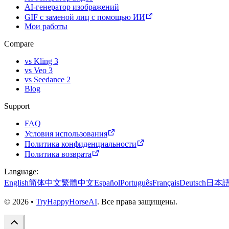
AI-генератор изображений
GIF с заменой лиц с помощью ИИ
Мои работы
Compare
vs Kling 3
vs Veo 3
vs Seedance 2
Blog
Support
FAQ
Условия использования
Политика конфиденциальности
Политика возврата
Language
:
English
简体中文
繁體中文
Español
Português
Français
Deutsch
日本
©
2026
•
TryHappyHorseAI
.
Все права защищены.