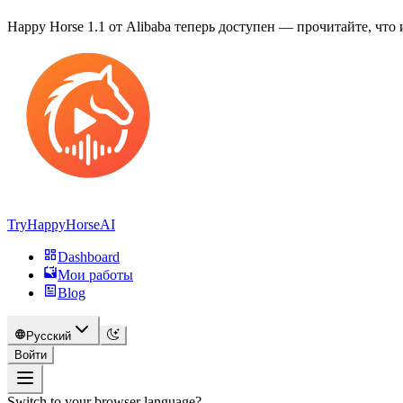
Happy Horse 1.1 от Alibaba теперь доступен —
прочитайте, что 
TryHappyHorseAI
Dashboard
Мои работы
Blog
Русский
Войти
Switch to your browser language?