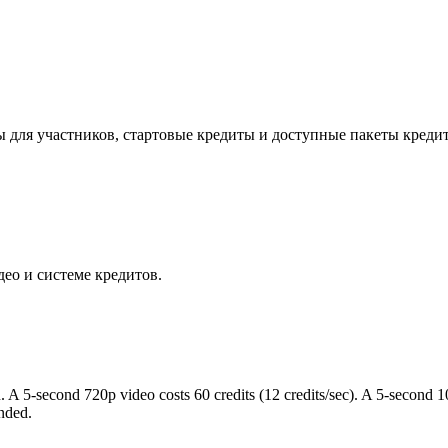
ы для участников, стартовые кредиты и доступные пакеты кредит
ео и системе кредитов.
 A 5-second 720p video costs 60 credits (12 credits/sec). A 5-second 10
unded.