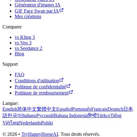
Générateur d'images IA
GIF Face Swap par IA
Mes créations
Comparer
vs Kling 3
vs Veo 3
vs Seedance 2
Blog
Support
FAQ
Conditions d'utilisation
Politique de confidentialité
Politique de remboursement
Langue
:
English
简体中文
繁體中文
Español
Português
Français
Deutsch
日本
語
한국어
Italiano
Русский
Bahasa Indonesia
हिन्दी
Türkçe
Tiếng
Việt
ไทย
Nederlands
Polski
©
2026
•
TryHappyHorseAI
.
Tous droits réservés.