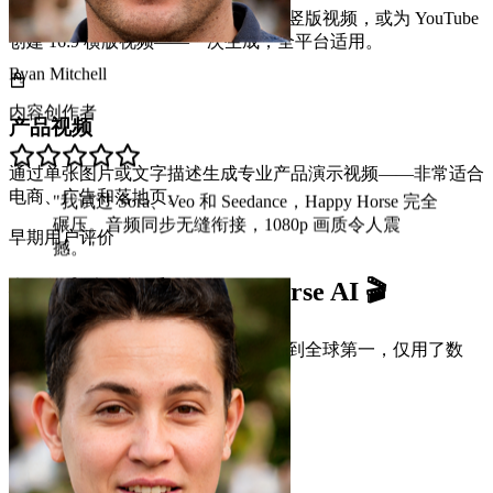
为 TikTok、Reels 和 Shorts 创建 9:16 竖版视频，或为 YouTube
内容创作者
创建 16:9 横版视频——一次生成，全平台适用。
"
我试过 Sora、Veo 和 Seedance，Happy Horse 完全
产品视频
碾压。音频同步无缝衔接，1080p 画质令人震
撼。
"
通过单张图片或文字描述生成专业产品演示视频——非常适合
电商、广告和落地页。
早期用户评价
创作者怎么看 Happy Horse AI 🎬
Happy Horse AI 从匿名登顶基准测试到全球第一，仅用了数
日。来看看早期用户的真实反馈。