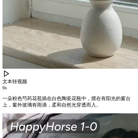
文本转视频
6s
一朵粉色芍药花苞插在白色陶瓷花瓶中，摆在有阳光的窗台
上，窗外玻璃有雨滴，柔和自然光穿透而入。