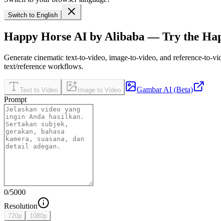
Switch to English
Happy Horse AI by Alibaba — Try the Hap
Generate cinematic text-to-video, image-to-video, and reference-to-
text/reference workflows.
Gambar AI (Beta)
Text to Video
Image to Video
Prompt
0
/
5000
Resolution
720p
1080p