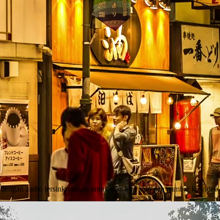
engan audio tersinkronisasi untuk teks ke video dan gambar ke video.