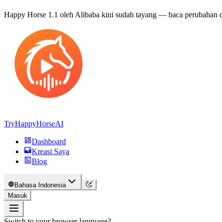
Happy Horse 1.1 oleh Alibaba kini sudah tayang —
baca perubahan 
TryHappyHorseAI
Dashboard
Kreasi Saya
Blog
Bahasa Indonesia
Masuk
Switch to your browser language?