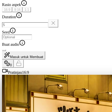
Rasio aspek
16:9
9:16
1:1
Duration
Seed
Buat audio
Masuk untuk Membuat
0
Pratinjau
16:9