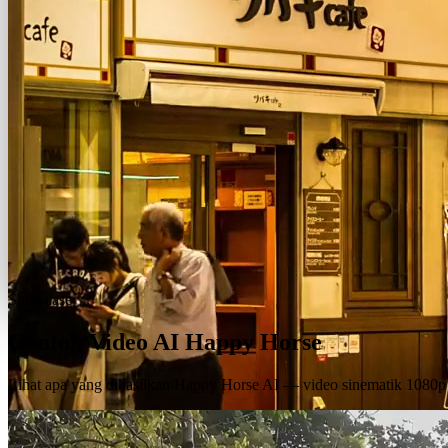
Showcase
Contoh Video AI Happy Horse
Lihat apa yang dihasilkan Happy Horse AI — video sinematik 1080p d